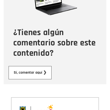
Tipo de comentario
¿Tienes algún
Mensaje
comentario sobre este
contenido?
Enviar
Sí, comentar aquí ❯