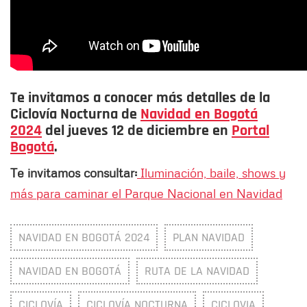
Te invitamos a conocer más detalles de la
Ciclovía Nocturna de
Navidad en Bogotá
2024
del jueves 12 de diciembre en
Portal
Bogotá
.
Te invitamos consultar:
Iluminación, baile, shows y
más para caminar el Parque Nacional en Navidad
NAVIDAD EN BOGOTÁ 2024
PLAN NAVIDAD
NAVIDAD EN BOGOTÁ
RUTA DE LA NAVIDAD
CICLOVÍA
CICLOVÍA NOCTURNA
CICLOVIA