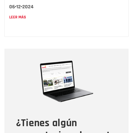
06•12•2024
LEER MÁS
Nombre
Nombre
Correo electrónico
Tipo de comentario
¿Tienes algún
Mensaje