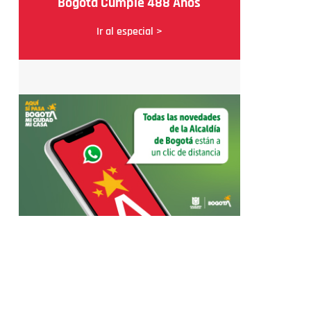
Bogotá Cumple 488 Años
Ir al especial >