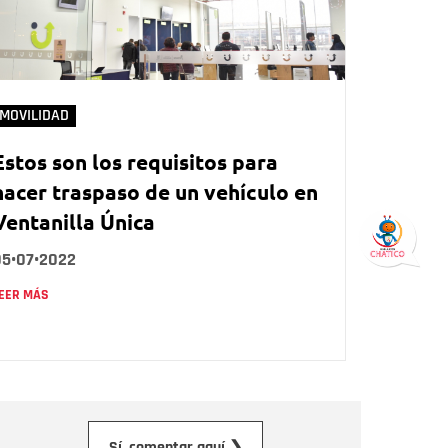
MOVILIDAD
Estos son los requisitos para
hacer traspaso de un vehículo en
Ventanilla Única
05•07•2022
EER MÁS
orreo electrónico
Sí, comentar aquí ❯