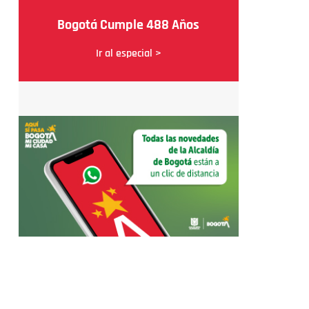
Bogotá Cumple 488 Años
Ir al especial >