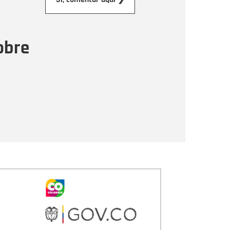
ensaje
obre
Enviar