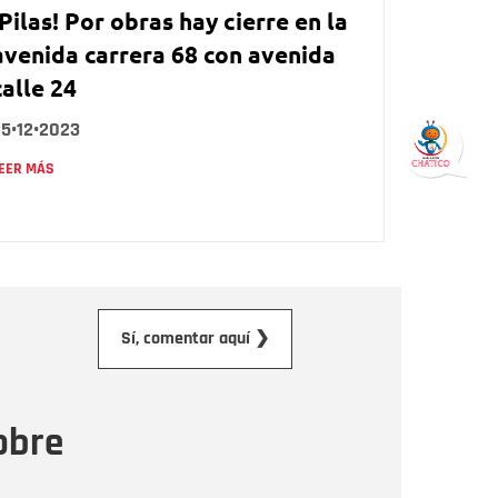
¡Pilas! Por obras hay cierre en la
avenida carrera 68 con avenida
calle 24
25•12•2023
EER MÁS
orreo electrónico
Sí, comentar aquí ❯
ensaje
obre