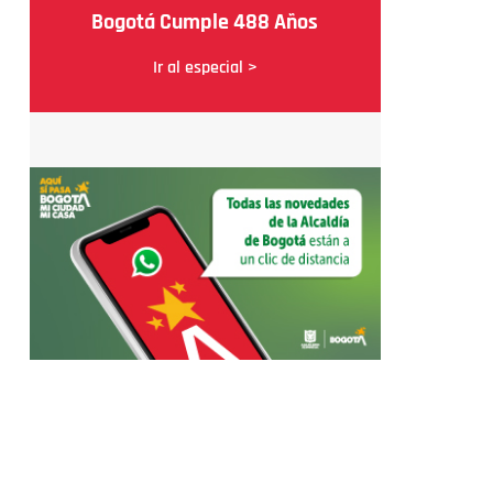
Bogotá Cumple 488 Años
Ir al especial >