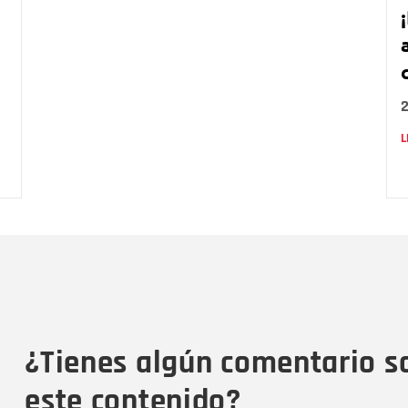
L
Nombre
C
Nombre
Tipo de comentario
M
¿Tienes algún comentario s
este contenido?