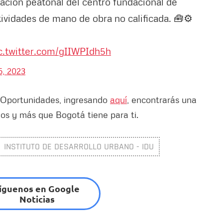
icación peatonal del centro fundacional de
ividades de mano de obra no calificada. 🧰⚙️
c.twitter.com/gIIWPIdh5h
, 2023
as Oportunidades, ingresando
aquí
, encontrarás una
os y más que Bogotá tiene para ti.
INSTITUTO DE DESARROLLO URBANO - IDU
íguenos en Google
Noticias