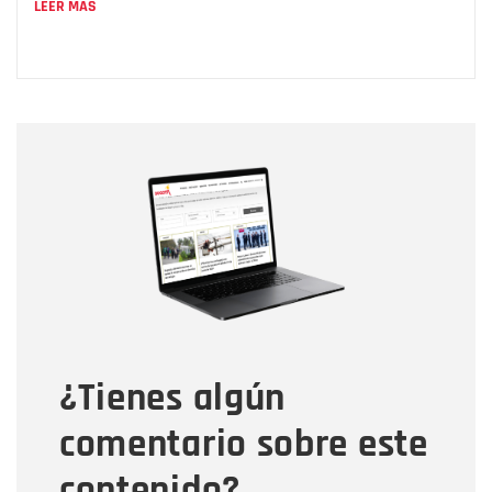
LEER MÁS
Nombre
Nombre
Correo electrónico
Tipo de comentario
¿Tienes algún
Mensaje
comentario sobre este
contenido?