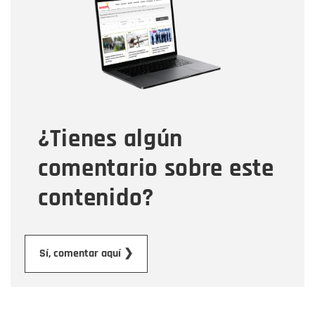
Correo electrónico
Tipo de comentario
¿Tienes algún
Mensaje
comentario sobre este
contenido?
Enviar
Sí, comentar aquí ❯