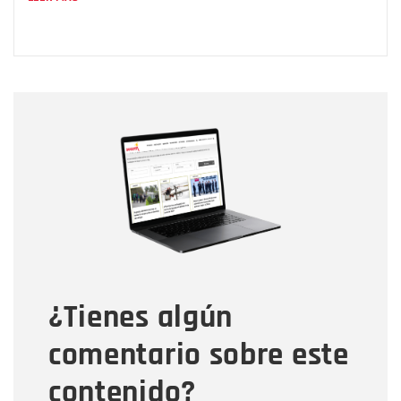
Nombre
Nombre
Correo electrónico
Tipo de comentario
¿Tienes algún
Mensaje
comentario sobre este
contenido?