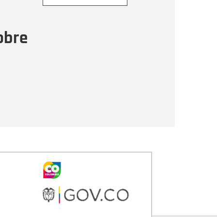
ensaje
obre
Enviar