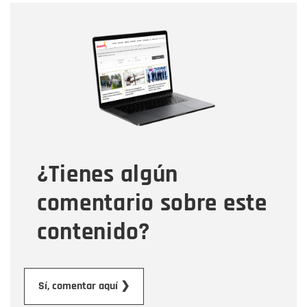
Nombre
Nombre
Correo electrónico
Tipo de comentario
¿Tienes algún
Mensaje
comentario sobre este
contenido?
Enviar
Sí, comentar aquí ❯