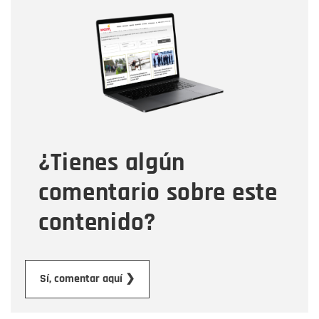
Nombre
Nombre
Correo electrónico
Tipo de comentario
¿Tienes algún
Mensaje
comentario sobre este
contenido?
Enviar
Sí, comentar aquí ❯