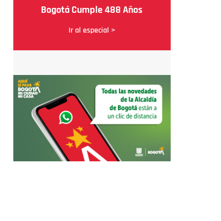
Bogotá Cumple 488 Años
Ir al especial >