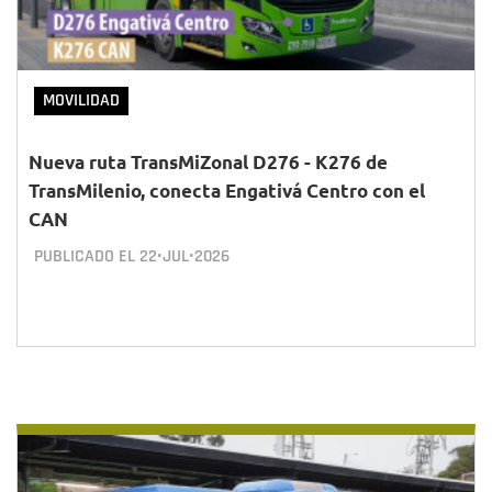
MOVILIDAD
Nueva ruta TransMiZonal D276 - K276 de
TransMilenio, conecta Engativá Centro con el
CAN
PUBLICADO EL
22•JUL•2026