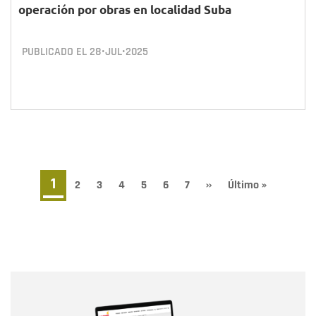
operación por obras en localidad Suba
PUBLICADO EL
28•JUL•2025
Paginación
Página
1
Page
2
Page
3
Page
4
Page
5
Page
6
Page
7
Siguiente
››
Última
Último »
página
página
actual
Nombre
Nombre