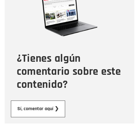
Correo electrónico
Tipo de comentario
¿Tienes algún
Mensaje
comentario sobre este
contenido?
Enviar
Sí, comentar aquí ❯