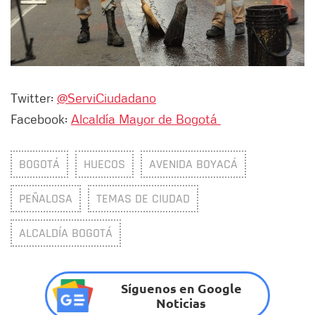
Twitter:
@ServiCiudadano
Facebook:
Alcaldía Mayor de Bogotá
BOGOTÁ
HUECOS
AVENIDA BOYACÁ
PEÑALOSA
TEMAS DE CIUDAD
ALCALDÍA BOGOTÁ
Síguenos en Google
Noticias