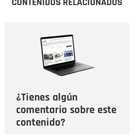
CONTENIDOS RELACIONADOS
Nombre
Nombre
Correo electrónico
Tipo de comentario
¿Tienes algún
Mensaje
comentario sobre este
contenido?