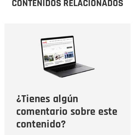
CONTENIDOS RELACIONADOS
Nombre
Nombre
Correo electrónico
Tipo de comentario
¿Tienes algún
Mensaje
comentario sobre este
contenido?