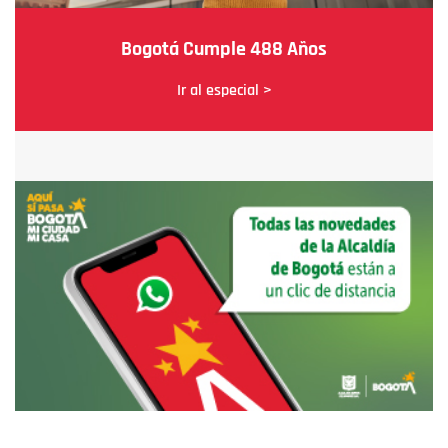
Bogotá Cumple 488 Años
Ir al especial >