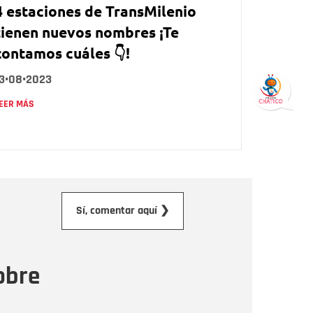
4 estaciones de TransMilenio
tienen nuevos nombres ¡Te
contamos cuáles 👇!
13•08•2023
EER MÁS
orreo electrónico
Sí, comentar aquí ❯
ensaje
obre