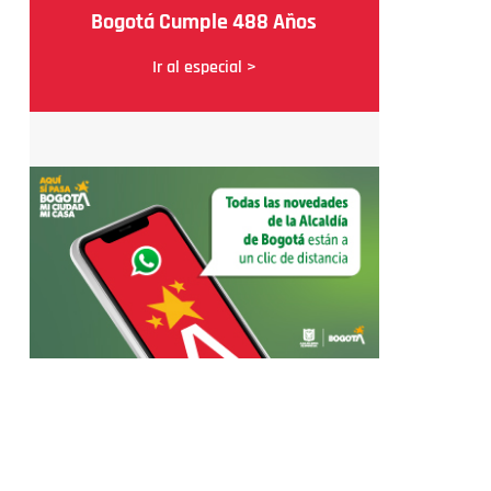
Bogotá Cumple 488 Años
Ir al especial >