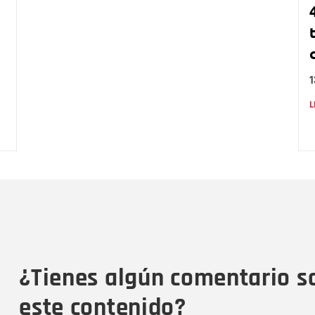
L
Nombre
C
Nombre
Tipo de comentario
M
¿Tienes algún comentario s
este contenido?