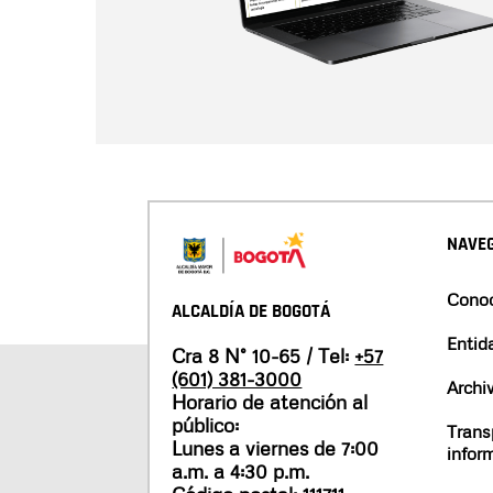
NAVEG
Conoc
ALCALDÍA DE BOGOTÁ
Entid
Cra 8 N° 10-65 / Tel:
+57
(601) 381-3000
Archi
Horario de atención al
público:
Trans
Lunes a viernes de 7:00
infor
a.m. a 4:30 p.m.