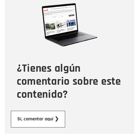
Nombre
Nombre
Correo electrónico
Tipo de comentario
¿Tienes algún
Mensaje
comentario sobre este
contenido?
Enviar
Sí, comentar aquí ❯