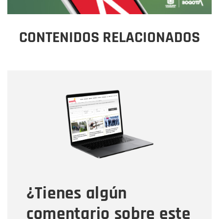
CONTENIDOS RELACIONADOS
Nombre
Nombre
Correo electrónico
Tipo de comentario
¿Tienes algún
Mensaje
comentario sobre este