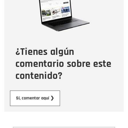
Correo electrónico
Tipo de comentario
¿Tienes algún
Mensaje
comentario sobre este
contenido?
Enviar
Sí, comentar aquí ❯