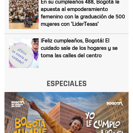
En su cumpleaños 488, Bogotá le
apuesta al empoderamiento
femenino con la graduación de 500
mujeres con 'LiderTesas'
¡Feliz cumpleaños, Bogotá! El
cuidado sale de los hogares y se
toma las calles del centro
ESPECIALES