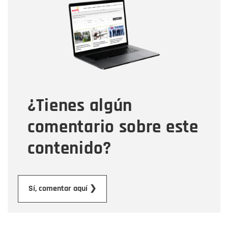
Nombre
Correo electrónico
Tipo de comentario
¿Tienes algún
Mensaje
comentario sobre este
contenido?
Enviar
Sí, comentar aquí ❯