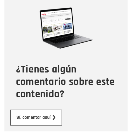
Nombre
Nombre
Correo electrónico
Tipo de comentario
¿Tienes algún
Mensaje
comentario sobre este
contenido?
Enviar
Sí, comentar aquí ❯