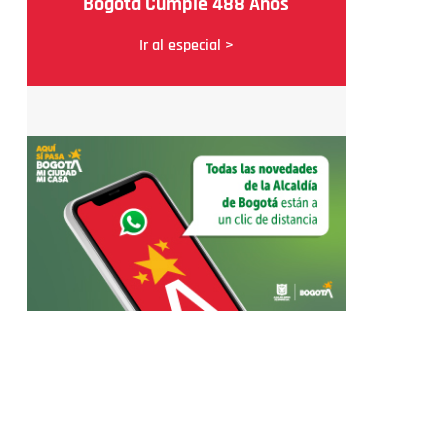
Bogotá Cumple 488 Años
Ir al especial >