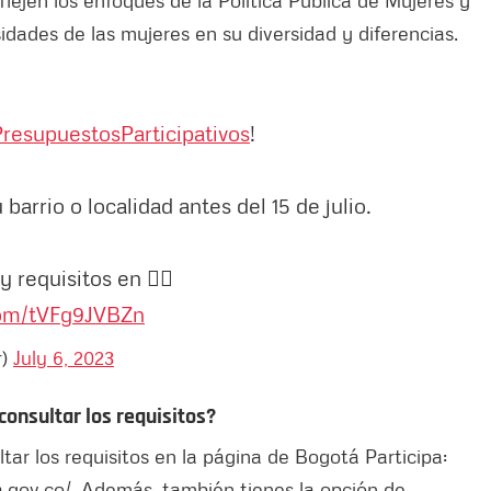
dades de las mujeres en su diversidad y diferencias.
PresupuestosParticipativos
!
barrio o localidad antes del 15 de julio.
 requisitos en 👉🏽
.com/tVFg9JVBZn
r)
July 6, 2023
onsultar los requisitos?
ar los requisitos en la página de Bogotá Participa:
a.gov.co/. Además, también tienes la opción de