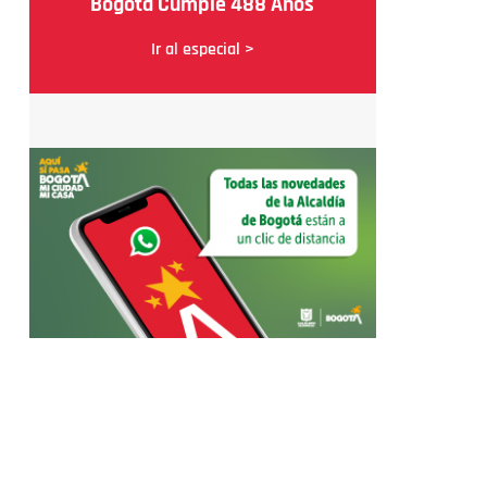
Bogotá Cumple 488 Años
Ir al especial >