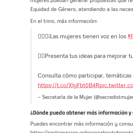
Equidad de Género, atendiendo a las necesi
En el trino, más información:
🙋🏻‍♀️¡Las mujeres tienen voz en los
#
✍🏼Presenta tus ideas para mejorar tu 
Consulta cómo participar, temáticas y
https://t.co/X1gFbt0B4R
pic.twitter
— Secretaría de la Mujer (@secredistmuje
¿Dónde puedo obtener más información y c
Puedes encontrar más información y consult
https://participacion.gobiernoabiertobogot