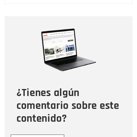
Nombre
Nombre
Correo electrónico
Tipo de comentario
¿Tienes algún
Mensaje
comentario sobre este
contenido?