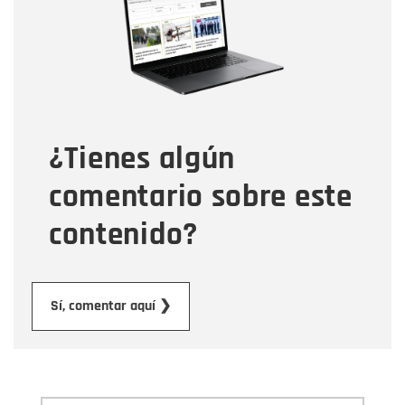
Correo electrónico
Tipo de comentario
¿Tienes algún
Mensaje
comentario sobre este
contenido?
Enviar
Sí, comentar aquí ❯