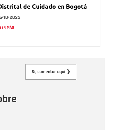
Distrital de Cuidado en Bogotá
6•10•2025
EER MÁS
orreo electrónico
Sí, comentar aquí ❯
ensaje
obre