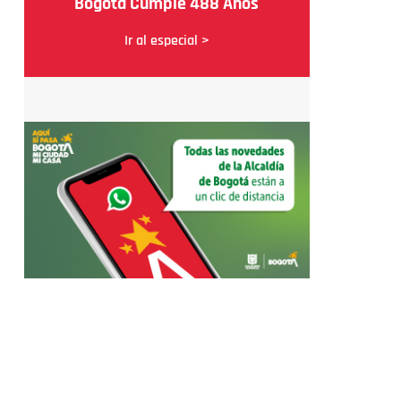
Bogotá Cumple 488 Años
Ir al especial >