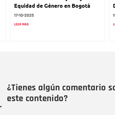
Equidad de Género en Bogotá
17•10•2025
1
LEER MÁS
L
Nombre
C
Nombre
Tipo de comentario
M
¿Tienes algún comentario s
este contenido?