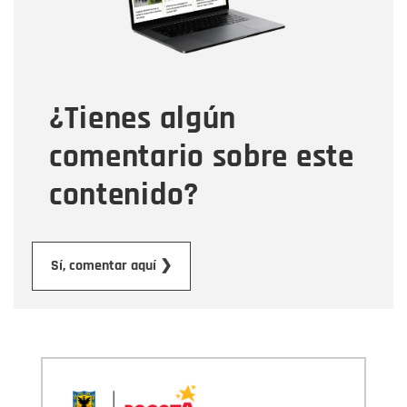
Tipo de comentario
¿Tienes algún
Mensaje
comentario sobre este
contenido?
Enviar
Sí, comentar aquí ❯