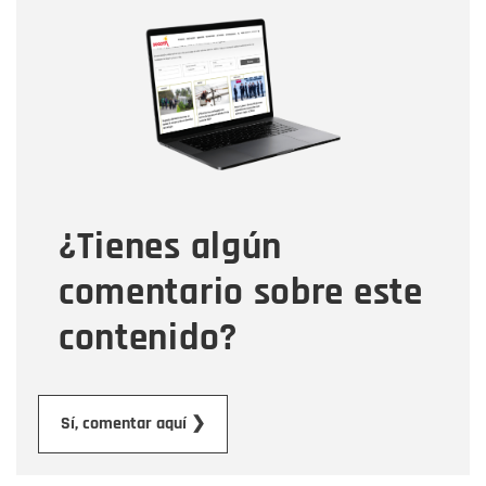
Nombre
Nombre
Correo electrónico
Tipo de comentario
¿Tienes algún
Mensaje
comentario sobre este
contenido?
Enviar
Sí, comentar aquí ❯