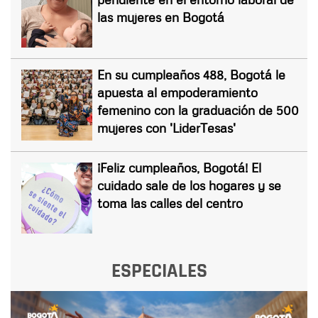
las mujeres en Bogotá
En su cumpleaños 488, Bogotá le
apuesta al empoderamiento
femenino con la graduación de 500
mujeres con 'LiderTesas'
¡Feliz cumpleaños, Bogotá! El
cuidado sale de los hogares y se
toma las calles del centro
ESPECIALES