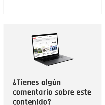
Nombre
Nombre
Correo electrónico
Tipo de comentario
¿Tienes algún
Mensaje
comentario sobre este
contenido?