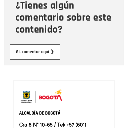
¿Tienes algún
Mensaje
comentario sobre este
contenido?
Enviar
Sí, comentar aquí ❯
ALCALDÍA DE BOGOTÁ
Cra 8 N° 10-65 / Tel:
+57 (601)