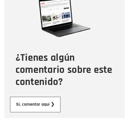
Nombre
Correo electrónico
Tipo de comentario
¿Tienes algún
Mensaje
comentario sobre este
contenido?
Enviar
Sí, comentar aquí ❯