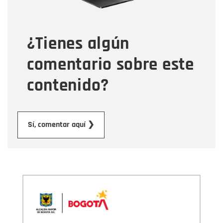
Tipo de comentario
¿Tienes algún
Mensaje
comentario sobre este
contenido?
Enviar
Sí, comentar aquí ❯