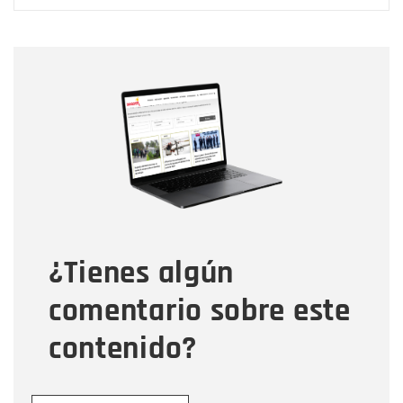
Nombre
Nombre
Correo electrónico
Tipo de comentario
¿Tienes algún
Mensaje
comentario sobre este
contenido?