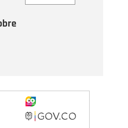
ensaje
obre
Enviar