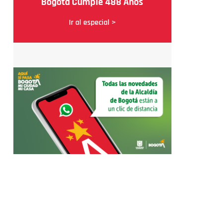
Bogotá Cumple 488 Años
Ir al especial >