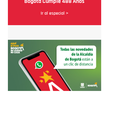
Bogotá Cumple 488 Años
Ir al especial >