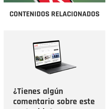
CONTENIDOS RELACIONADOS
Nombre
Nombre
Correo electrónico
Tipo de comentario
¿Tienes algún
Mensaje
comentario sobre este