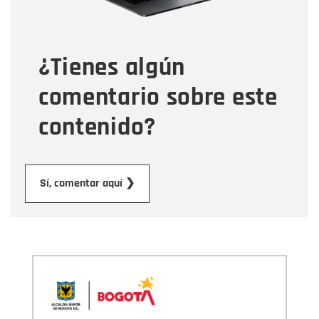
Tipo de comentario
¿Tienes algún
Mensaje
comentario sobre este
contenido?
Enviar
Sí, comentar aquí ❯