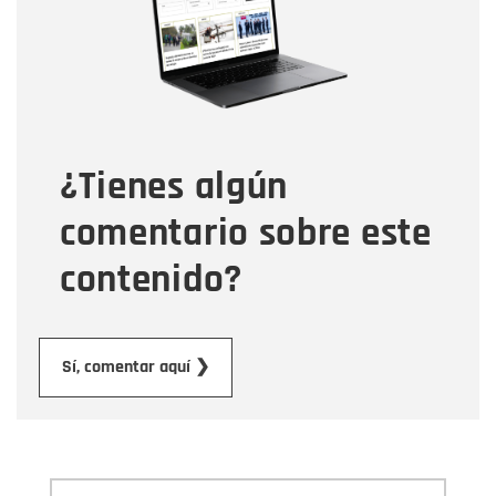
Correo electrónico
Tipo de comentario
¿Tienes algún
Mensaje
comentario sobre este
contenido?
Enviar
Sí, comentar aquí ❯