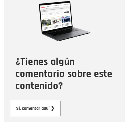
Nombre
Correo electrónico
Tipo de comentario
¿Tienes algún
Mensaje
comentario sobre este
contenido?
Enviar
Sí, comentar aquí ❯