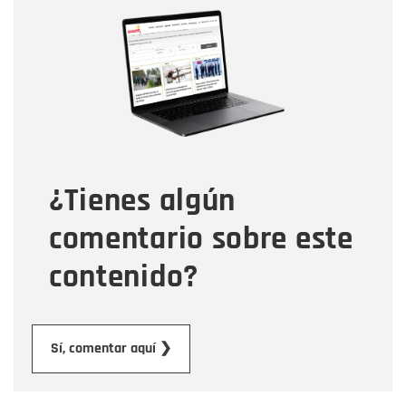
Nombre
Nombre
Correo electrónico
Tipo de comentario
¿Tienes algún
Mensaje
comentario sobre este
contenido?
Enviar
Sí, comentar aquí ❯