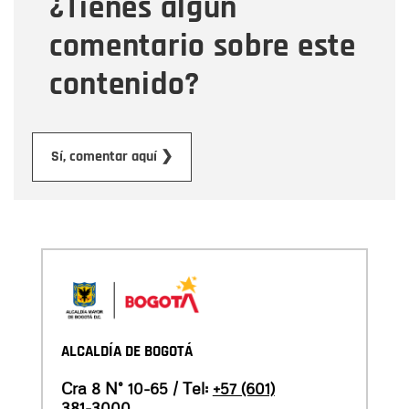
¿Tienes algún
Mensaje
comentario sobre este
contenido?
Enviar
Sí, comentar aquí ❯
ALCALDÍA DE BOGOTÁ
Cra 8 N° 10-65 / Tel:
+57 (601)
381-3000