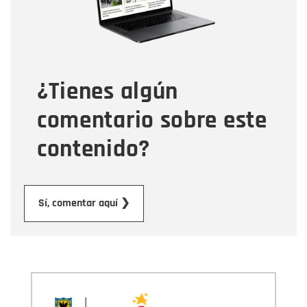
Tipo de comentario
¿Tienes algún
Mensaje
comentario sobre este
contenido?
Enviar
Sí, comentar aquí ❯