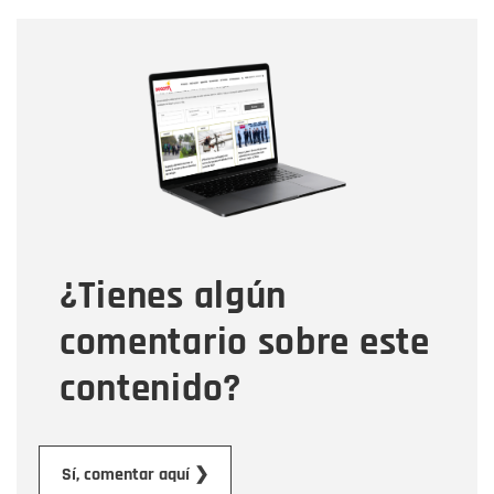
Nombre
Nombre
Correo electrónico
Tipo de comentario
¿Tienes algún
Mensaje
comentario sobre este
contenido?
Enviar
Sí, comentar aquí ❯