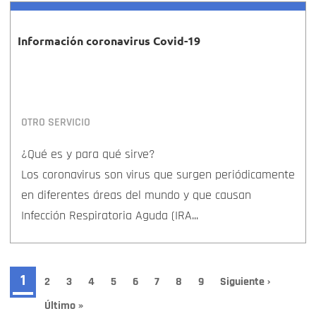
Información coronavirus Covid-19
OTRO SERVICIO
¿Qué es y para qué sirve?
Los coronavirus son virus que surgen periódicamente
en diferentes áreas del mundo y que causan
Infección Respiratoria Aguda (IRA...
Paginación
Página
1
Page
2
Page
3
Page
4
Page
5
Page
6
Page
7
Page
8
Page
9
Siguiente
Siguiente ›
página
actual
Última
Último »