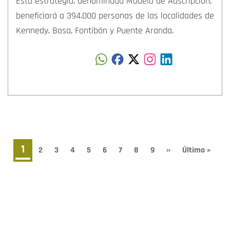
Esta estrategia, denominada Modelo de Adscripción,
beneficiará a 394.000 personas de las localidades de
Kennedy, Bosa, Fontibón y Puente Aranda.
Paginación
Página
1
Page
2
Page
3
Page
4
Page
5
Page
6
Page
7
Page
8
Page
9
Siguiente
››
Última
Último »
página
página
actual