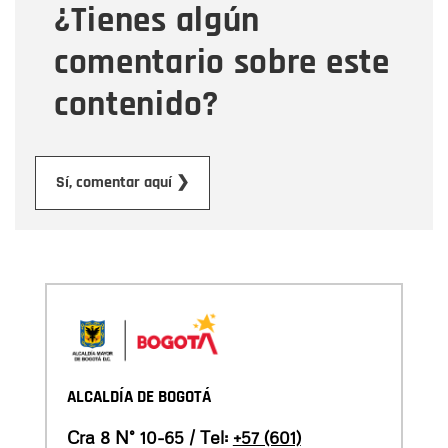
¿Tienes algún
Mensaje
comentario sobre este
contenido?
Enviar
Sí, comentar aquí ❯
ALCALDÍA DE BOGOTÁ
Cra 8 N° 10-65 / Tel:
+57 (601)