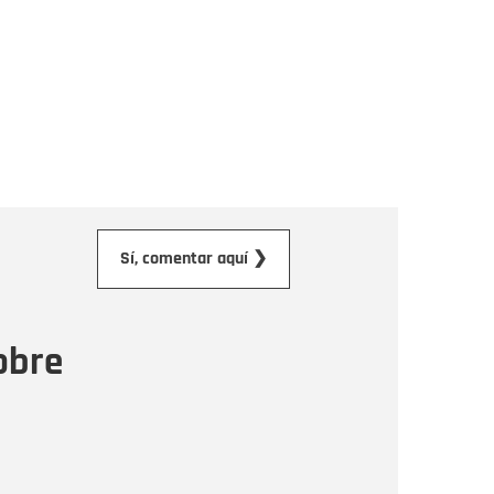
orreo electrónico
Sí, comentar aquí ❯
ensaje
obre