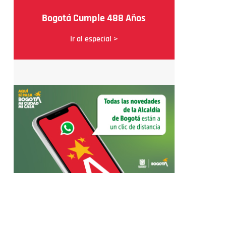
Bogotá Cumple 488 Años
Ir al especial >