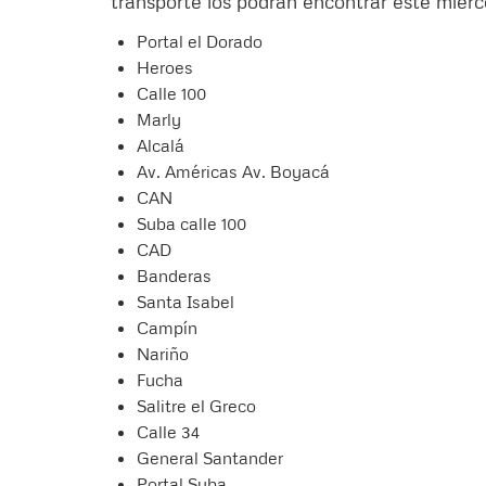
transporte los podrán encontrar este miércol
Portal el Dorado
Heroes
Calle 100
Marly
Alcalá
Av. Américas Av. Boyacá
CAN
Suba calle 100
CAD
Banderas
Santa Isabel
Campín
Nariño
Fucha
Salitre el Greco
Calle 34
General Santander
Portal Suba