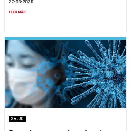
27•03•2020
LEER MÁS
SALUD