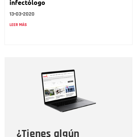
infectólogo
13•03•2020
LEER MÁS
Nombre
Nombre
Correo electrónico
Tipo de comentario
¿Tienes algún
Mensaje