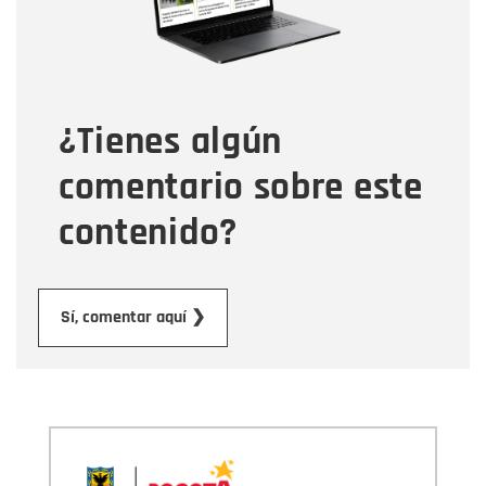
Tipo de comentario
¿Tienes algún
Mensaje
comentario sobre este
contenido?
Enviar
Sí, comentar aquí ❯