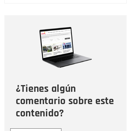
Nombre
Nombre
Correo electrónico
Tipo de comentario
¿Tienes algún
Mensaje
comentario sobre este
contenido?