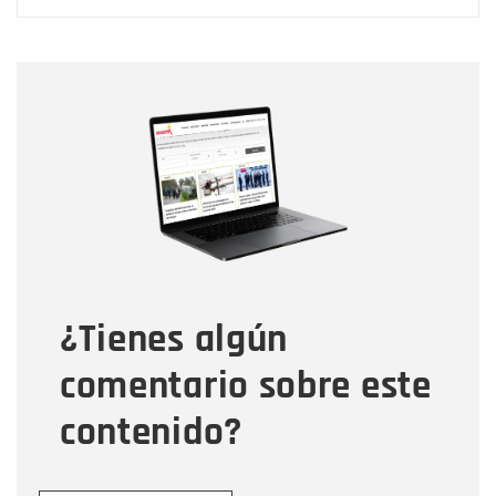
Nombre
Nombre
Correo electrónico
Tipo de comentario
¿Tienes algún
Mensaje
comentario sobre este
contenido?